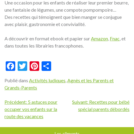
Une occasion pour les enfants de réaliser leur premier beurre,
une fantaisie de légumes, une compote pompompoire…
Des recettes qui témoignent que bien manger se conjugue
avec plaisir, gastronomie et convivialité.
A découvrir en format ebook et papier sur
Amazon
,
Fnac
, et
dans toutes les librairies francophones.
Facebook
Twitter
Pinterest
Partager
Publié dans
Activités ludiques
,
Agnès et les Parents et
Grands-Parents
Navigation
Précédent:
5 astuces pour
Suivant:
Recettes pour bébé
occuper vos enfants sur la
spécial parents débordés
de
route des vacances
l’article
Les aliments