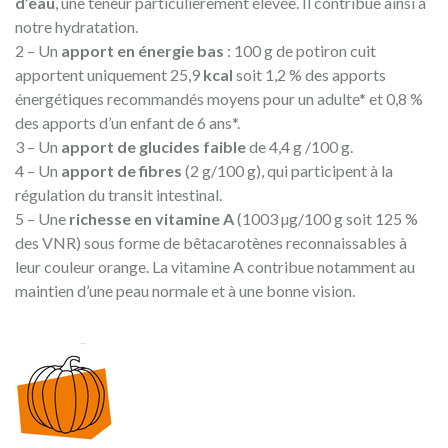
d’eau
, une teneur particulièrement élevée. Il contribue ainsi à
notre hydratation.
2 – Un
apport en énergie bas
: 100 g de potiron cuit
apportent uniquement 25,9
kcal
soit 1,2 % des apports
énergétiques recommandés moyens pour un adulte* et 0,8 %
des apports d’un enfant de 6 ans*.
3 – Un
apport de glucides faible
de 4,4 g /100 g.
4 – Un
apport de fibres
(2 g/100 g), qui participent à la
régulation du transit intestinal.
5 – Une
richesse en vitamine A
(1003 µg/100 g soit 125 %
des VNR) sous forme de bêtacarotènes reconnaissables à
leur couleur orange. La vitamine A contribue notamment au
maintien d’une peau normale et à une bonne vision.