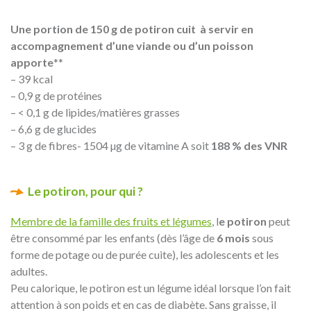
Une portion de 150 g de potiron cuit à servir en
accompagnement d’une viande ou d’un poisson
apporte
**
– 39 kcal
– 0,9 g de protéines
– < 0,1 g de lipides/matières grasses
– 6,6 g de glucides
– 3 g de fibres- 1504 µg de vitamine A soit
188 % des VNR
Le potiron, pour qui ?
Membre de la famille des fruits et légumes
, l
e potiron
peut
être consommé par les enfants (dès l’âge de
6 mois
sous
forme de potage ou de purée cuite), les adolescents et les
adultes.
Peu calorique, le potiron est un légume idéal lorsque l’on fait
attention à son poids et en cas de diabète. Sans graisse, il