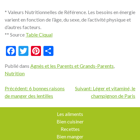
* Valeurs Nutritionnelles de Référence. Les besoins en énergie
varient en fonction de l’âge, du sexe, de l’activité physique et
d’autres facteurs.
** Source
Table Ciqual
Facebook
Twitter
Pinterest
Partager
Publié dans
Agnès et les Parents et Grands-Parents
,
Nutrition
Navigation
Précédent:
6 bonnes raisons
Suivant:
Léger et vitaminé, le
de manger des lentilles
champignon de Paris
de
l’article
Les aliments
Bien cuisiner
Recettes
Bien manger