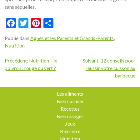
sans séquelles.
Facebook
Twitter
Pinterest
Partager
Publié dans
Agnès et les Parents et Grands-Parents
,
Nutrition
Navigation
Précédent:
Nutrition – le
Suivant:
12 conseils pour
poivron : rouge ou vert ?
réussir votre cuisson au
de
barbecue
l’article
Les aliments
Bien cuisiner
Recettes
Bien manger
Jeux
Bien-être
Nutrition