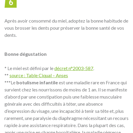
Après avoir consommé du miel, adoptez la bonne habitude de
vous brosser les dents pour préserver la bonne santé de vos
dents.
Bonne dégustation
* Le miel est défini par le
décret n°2003-587
.
**
source : Table Ciqual – Anses
***Le
botulisme infantile
est une maladie rare en France qui
survient chez les nourrissons de moins de 1 an. Il se manifeste
d’abord par une constipation puis une faiblesse musculaire
générale avec des difficultés à téter, une absence
d’expression du visage, une incapacité à tenir sa tête et, plus
rarement, une paralysie du diaphragme nécessitant un recours
rapide à une assistance respiratoire. Dans la plupart des cas,
après une prise en charge hospitalière, la maladie régresse