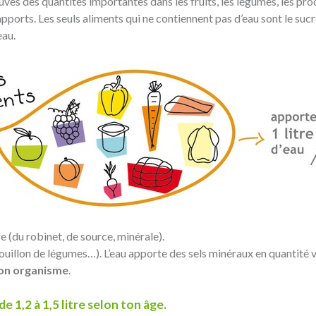
uves des quantités importantes dans les fruits, les légumes, les prod
pports. Les seuls aliments qui ne contiennent pas d’eau sont le sucr
eau.
re (du robinet, de source, minérale).
ouillon de légumes…). L’eau apporte des sels minéraux en quantité v
 ton organisme
.
de 1,2 à 1,5 litre selon ton âge.