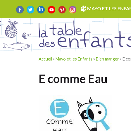
Skip
MAYO ET LES ENFA
to
content
Accueil
»
Mayo et les Enfants
»
Bien manger
»
E c
E comme Eau