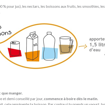
0 % pour jus), les nectars, les boissons aux fruits, les smoothies,
.
t que manger.
tre et demi conseillé par jour,
commence à boire dès le matin.
ait, cela représente ta boisson. Par contre si tu prends un yaourt, bo