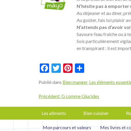
N’hésite pas à emporter u
Au déjeuner et au diner, pr
Au goûter, fais toi plaisir 
N’attends pas d’avoir soi
Savoure l’eau fraîche ou à 
Sois particulièrement vigila
en transpirant : il est imp
Facebook
Twitter
Pinterest
Partager
Publié dans
Bien manger
,
Les éléments essenti
Navigation
Précédent:
G comme Glucides
de
l’article
Les aliments
Bien cuisiner
Re
Mon parcours et valeurs
Mes livres et c