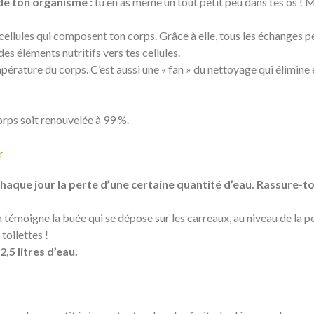
de ton organisme :
tu en as même un tout petit peu dans tes os ! Ma
e cellules qui composent ton corps. Grâce à elle, tous les échanges pe
des éléments nutritifs vers tes cellules.
mpérature du corps. C’est aussi une « fan » du nettoyage qui élimine
corps soit renouvelée à 99 %.
r
aque jour la perte d’une certaine quantité d’eau. Rassure-toi
émoigne la buée qui se dépose sur les carreaux, au niveau de la pe
toilettes !
,5 litres d’eau.