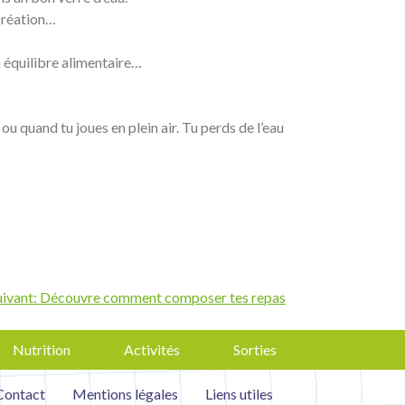
création…
n équilibre alimentaire…
u quand tu joues en plein air. Tu perds de l’eau
uivant:
Découvre comment composer tes repas
Nutrition
Activités
Sorties
Contact
Mentions légales
Liens utiles