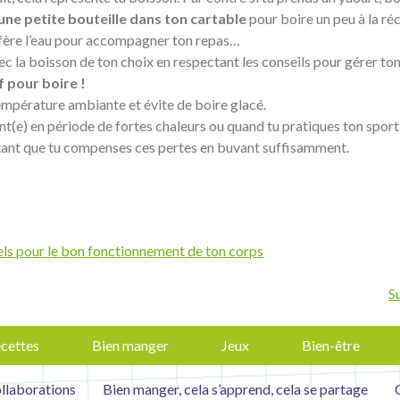
ne petite bouteille dans ton cartable
pour boire un peu à la ré
éfère l’eau pour accompagner ton repas…
avec la boisson de ton choix en respectant les conseils pour gérer to
f pour boire !
température ambiante et évite de boire glacé.
nt(e) en période de fortes chaleurs ou quand tu pratiques ton sport o
ortant que tu compenses ces pertes en buvant suffisamment.
els pour le bon fonctionnement de ton corps
S
cettes
Bien manger
Jeux
Bien-être
ollaborations
Bien manger, cela s’apprend, cela se partage