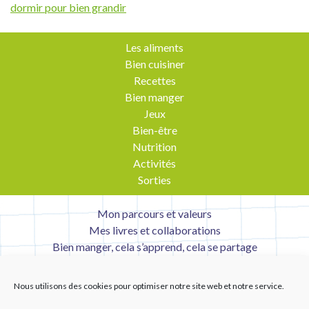
dormir pour bien grandir
de
l’article
Les aliments
Bien cuisiner
Recettes
Bien manger
Jeux
Bien-être
Nutrition
Activités
Sorties
Mon parcours et valeurs
Mes livres et collaborations
Bien manger, cela s’apprend, cela se partage
Contact
Mentions légales
Nous utilisons des cookies pour optimiser notre site web et notre service.
Liens utiles