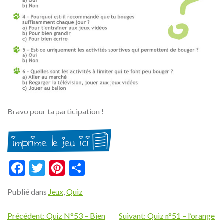
Bravo pour ta participation !
Facebook
Twitter
Pinterest
Partager
Publié dans
Jeux
,
Quiz
Navigation
Précédent:
Quiz N°53 – Bien
Suivant:
Quiz n°51 – l’orange