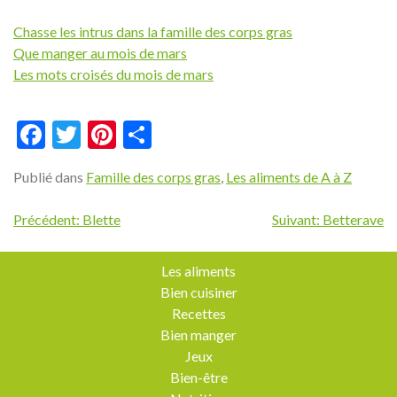
Chasse les intrus dans la famille des corps gras
Que manger au mois de mars
Les mots croisés du mois de mars
Facebook
Twitter
Pinterest
Partager
Publié dans
Famille des corps gras
,
Les aliments de A à Z
Navigation
Précédent:
Blette
Suivant:
Betterave
de
l’article
Les aliments
Bien cuisiner
Recettes
Bien manger
Jeux
Bien-être