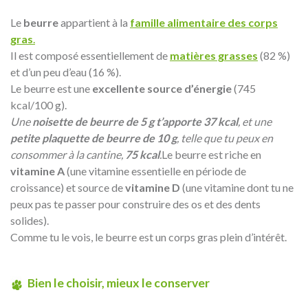
Le
beurre
appartient à la
famille alimentaire des corps
gras
.
Il est composé essentiellement de
matières grasses
(82 %)
et d’un peu d’eau (16 %).
Le beurre est une
excellente source d’énergie
(745
kcal/100 g).
Une
noisette de beurre de 5 g t’apporte 37 kcal
, et une
petite plaquette de beurre de 10 g
, telle que tu peux en
consommer à la cantine,
75 kcal
.
Le beurre est riche en
vitamine A
(une vitamine essentielle en période de
croissance) et source de
vitamine D
(une vitamine dont tu ne
peux pas te passer pour construire des os et des dents
solides).
Comme tu le vois, le beurre est un corps gras plein d’intérêt.
Bien le choisir, mieux le conserver