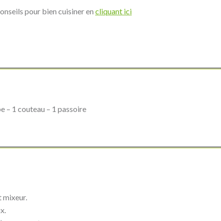
onseils pour bien cuisiner en
cliquant ici
pe – 1 couteau – 1 passoire
t mixeur.
x.