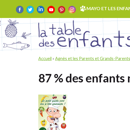
Skip
MAYO ET LES ENFA
to
content
Accueil
»
Agnès et les Parents et Grands-Parent
87 % des enfants n