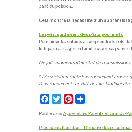
pané du poisson…
Cela montre la nécessité d’un apprentissage
Le petit guide vert des p’tits gourmets
Pour aider les enfants à comprendre le rôle de l
ludique à partager en famille que vous pouvez t
De jolis moments d’éveil et de transmission c
*
L’Association Santé Environnement France, qui
l’environnement : qualité de l ‘air, biodiversité,
Facebook
Twitter
Pinterest
Partager
Publié dans
Agnès et les Parents et Grands-Pa
Navigation
Précédent:
Nutrition : De nouvelles recomma