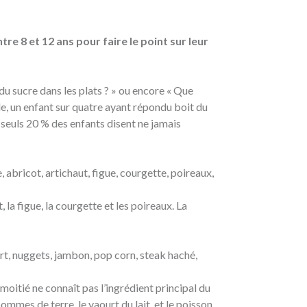
e 8 et 12 ans pour faire le point sur leur
du sucre dans les plats ? » ou encore « Que
le, un enfant sur quatre ayant répondu boit du
 seuls 20 % des enfants disent ne jamais
, abricot, artichaut, figue, courgette, poireaux,
, la figue, la courgette et les poireaux. La
urt, nuggets, jambon, pop corn, steak haché,
 moitié ne connaît pas l’ingrédient principal du
ommes de terre, le yaourt du lait, et le poisson