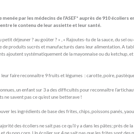
menée par les médecins de l’ASEF* auprès de 910 écoliers entr
s entre le contenu de leur assiette et leur santé.
tit déjeuner ? au goûter ? » , « Rajoutes-tu de la sauce, du sel ou 
ce de produits sucrés et manufacturés dans leur alimentation. A tab
fants ajoutent systématiquement de la mayonnaise ou du ketchup, et
leur faire reconnaître 9 fruits et légumes : carotte, poire, pastèque
connues, un enfant sur 3 a des difficultés pour reconnaître l’artichaut
s ne savent pas ce qu’est une betterave !
ouver les ingrédients de base des frites, chips, poissons panés, yao
orité des écoliers ne sait pas ce qu’il y a dans les pâtes; près de la
t du pop corn. Un écolier sur 4 ne sait pas que les frites sont des p