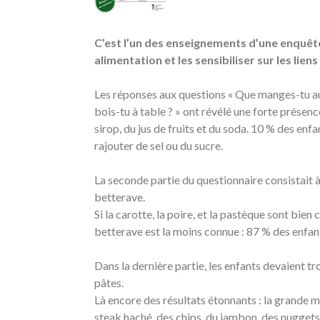
C’est l’un des enseignements d’une enquête 
alimentation et les sensibiliser sur les lien
Les réponses aux questions « Que manges-tu au pe
bois-tu à table ? » ont révélé une forte présen
sirop, du jus de fruits et du soda. 10 % des en
rajouter de sel ou du sucre.
La seconde partie du questionnaire consistait à 
betterave.
Si la carotte, la poire, et la pastèque sont bien 
betterave est la moins connue : 87 % des enfant
Dans la dernière partie, les enfants devaient tr
pâtes.
Là encore des résultats étonnants : la grande maj
steak haché, des chips, du jambon, des nuggets e