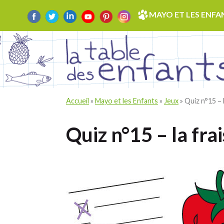
Skip
MAYO ET LES ENFA
to
content
Accueil
»
Mayo et les Enfants
»
Jeux
»
Quiz n°15 – l
Quiz n°15 – la fra