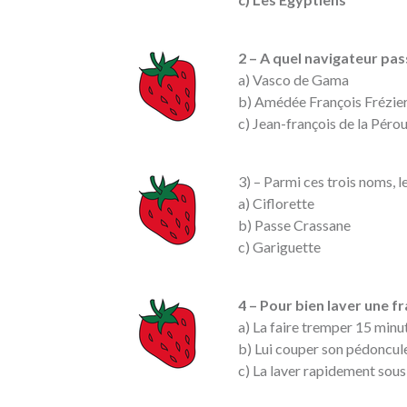
2 – A quel navigateur pa
a) Vasco de Gama
b) Amédée François Frézie
c) Jean-françois de la Péro
3) – Parmi ces trois noms, le
a) Ciflorette
b) Passe Crassane
c) Gariguette
4 – Pour bien laver une fr
a) La faire tremper 15 minut
b) Lui couper son pédoncule 
c) La laver rapidement sous 