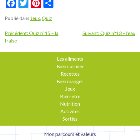
Facebook
Twitter
Pinterest
Partager
Publié dans
Jeux
,
Quiz
Navigation
Précédent:
Quiz n°15 – la
Suivant:
Quiz n°13 – l’eau
fraise
de
l’article
Les aliments
Bien cuisiner
Recettes
Bien manger
Jeux
Bien-être
Nutrition
Activités
Sorties
Mon parcours et valeurs