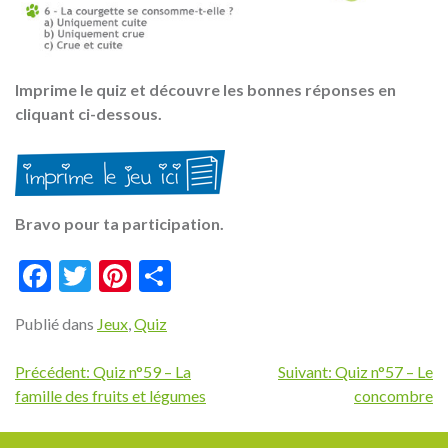
Imprime le quiz et découvre les bonnes réponses en
cliquant ci-dessous.
Bravo pour ta participation.
Facebook
Twitter
Pinterest
Partager
Publié dans
Jeux
,
Quiz
Navigation
Précédent:
Quiz n°59 – La
Suivant:
Quiz n°57 – Le
famille des fruits et légumes
concombre
de
l’article