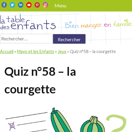
Skip
Menu
to
content
Rechercher :
Accueil
»
Mayo et les Enfants
»
Jeux
»
Quiz n°58 – la courgette
Quiz n°58 – la
courgette