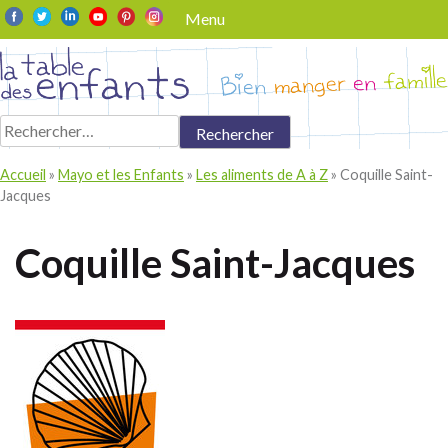
Skip
Menu
to
content
Rechercher :
Accueil
»
Mayo et les Enfants
»
Les aliments de A à Z
»
Coquille Saint-
Jacques
Coquille Saint-Jacques