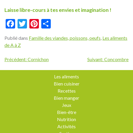
Laisse libre-cours à tes envies et imagination !
Facebook
Twitter
Pinterest
Partager
Publié dans
Famille des viandes, poissons, oeufs
,
Les aliments
de A à Z
Navigation
Précédent:
Cornichon
Suivant:
Concombre
de
l’article
Les aliments
Bien cuisiner
Recettes
Bien manger
Jeux
Bien-être
Nutrition
Activités