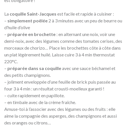
est obligatoire !
La
coquille Saint-Jacques
est facile et rapide à cuisiner :
–
simplement poêlée
2 à 3 minutes avec un peu de beurre ou
d’huile d’olive
–
préparée en brochette
: en alternant une noix, voir une
demi-noix, avec des légumes comme des tomates cerises, des
morceaux de chorizo… Place les brochettes côte à côte dans
un plat légèrement huilé. Laisse cuire 3 à 4 min thermostat
220°C.
–
préparée dans sa coquille
avec une sauce béchamel et
des petits champignons.
– joliment enveloppée d’une feuille de brick puis passée au
four 3 à 4 min : un résultat crousti-moelleux garanti !
– cuite rapidement en papillote.
– en timbale avec de la crème fraîche.
Amuse-toi à l’associer avec des légumes ou des fruits : elle
aime la compagnie des asperges, des champignons et aussi
des oranges ou citrons…