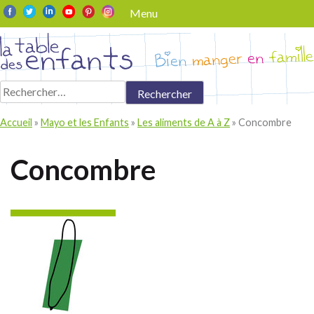
Skip
Menu
to
content
Rechercher :
Accueil
»
Mayo et les Enfants
»
Les aliments de A à Z
»
Concombre
Concombre