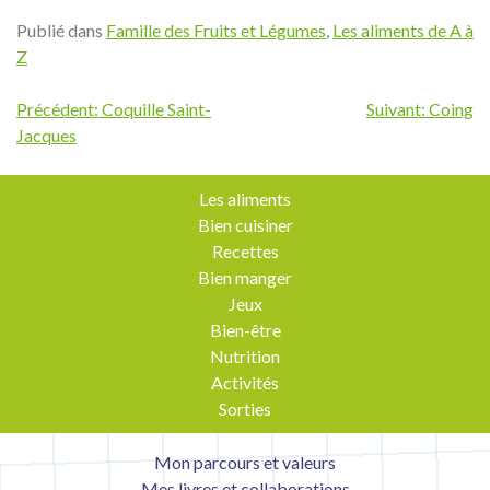
Publié dans
Famille des Fruits et Légumes
,
Les aliments de A à
Z
Navigation
Précédent:
Coquille Saint-
Suivant:
Coing
Jacques
de
l’article
Les aliments
Bien cuisiner
Recettes
Bien manger
Jeux
Bien-être
Nutrition
Activités
Sorties
Mon parcours et valeurs
Mes livres et collaborations