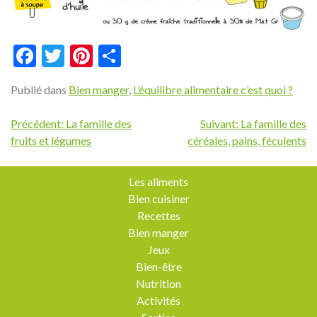
Facebook
Twitter
Pinterest
Partager
Publié dans
Bien manger
,
L’équilibre alimentaire c’est quoi ?
Navigation
Précédent:
La famille des
Suivant:
La famille des
fruits et légumes
céréales, pains, féculents
de
l’article
Les aliments
Bien cuisiner
Recettes
Bien manger
Jeux
Bien-être
Nutrition
Activités