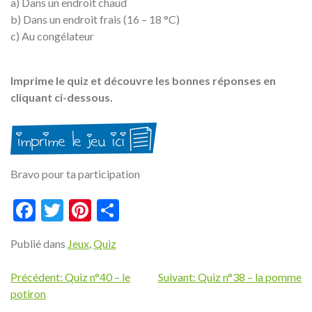
a) Dans un endroit chaud
b) Dans un endroit frais (16 – 18 °C)
c) Au congélateur
Imprime le quiz et découvre les bonnes réponses en
cliquant ci-dessous.
Bravo pour ta participation
Facebook
Twitter
Pinterest
Partager
Publié dans
Jeux
,
Quiz
Navigation
Précédent:
Quiz n°40 – le
Suivant:
Quiz n°38 – la pomme
potiron
de