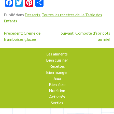
Facebook
Twitter
Pinterest
Partager
Publié dans
Desserts
,
Toutes les recettes de La Table des
Enfants
Navigation
Précédent:
Crème de
Suivant:
Compote d’abricots
framboises glacée
au miel
de
l’article
Les aliments
Bien cuisiner
Recettes
Bien manger
Jeux
Bien-être
Nutrition
Activités
Sorties