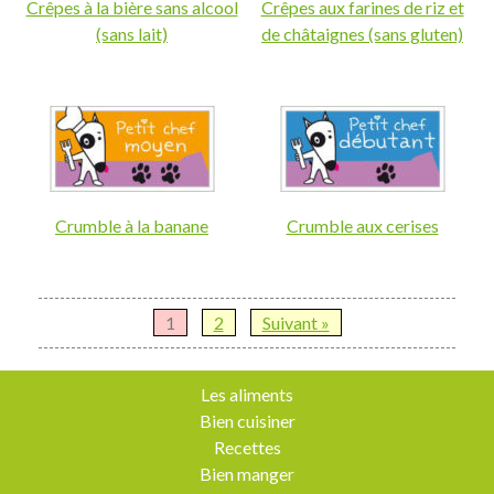
Crêpes à la bière sans alcool
Crêpes aux farines de riz et
(sans lait)
de châtaignes (sans gluten)
Crumble à la banane
Crumble aux cerises
1
2
Suivant »
Les aliments
Bien cuisiner
Recettes
Bien manger