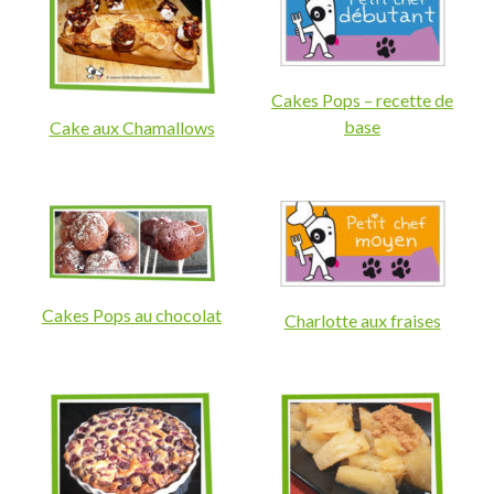
Cakes Pops – recette de
base
Cake aux Chamallows
Cakes Pops au chocolat
Charlotte aux fraises