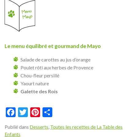
Le menu équilibré et gourmand de Mayo
Salade de carottes au jus d’orange
Poulet rôti aux herbes de Provence
Chou-fleur persillé
Yaourt nature
Galette des Rois
Facebook
Twitter
Pinterest
Partager
Publié dans
Desserts
,
Toutes les recettes de La Table des
Enfants