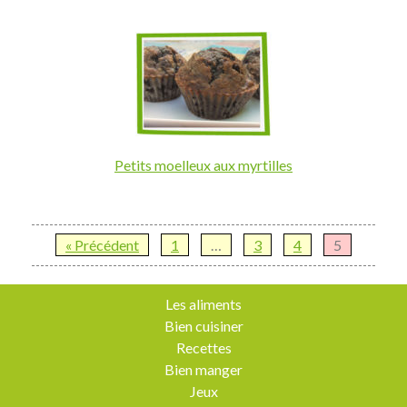
Petits moelleux aux myrtilles
« Précédent
1
…
3
4
5
Les aliments
Bien cuisiner
Recettes
Bien manger
Jeux